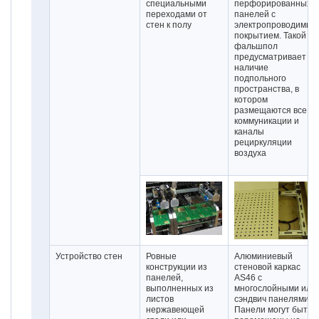
специальными
перфорированных
переходами от
панелей с
стен к полу
электропроводимым
покрытием. Такой
фальшпол
предусматривает
наличие
подпольного
пространства, в
котором
размещаются все
коммуникации и
каналы
рециркуляции
воздуха
Устройство стен
Ровные
Алюминиевый
конструкции из
стеновой каркас
панелей,
АS46 с
выполненных из
многослойными или
листов
сэндвич панелями.
нержавеющей
Панели могут быть