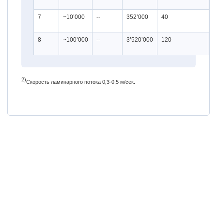
7
~10’000
--
352’000
40
1
8
~100’000
--
3’520’000
120
1
2)
Скорость ламинарного потока 0,3-0,5 м/сек.