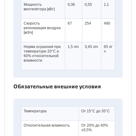
Мощность
0,36
0,55
1,1
вентилятора [кВт]
Скорость
67
254
490
регенерации воздуха
[м3/ч]
Норма осушения при
1,5 л/ч
3,45 л/ч
65 л/
температуре 20°С и
ч
60% относительной
влажности
Обязательные внешние условия
Температура
От 15°C до 35°C
Относительная влажность
От 20% до 40%
±0,5%