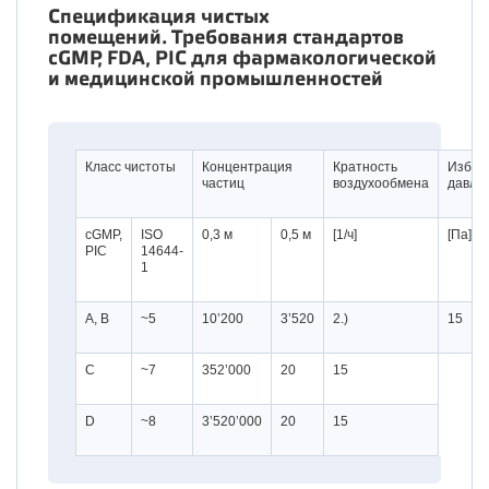
Спецификация чистых
помещений. Требования стандартов
cGMP, FDA, PIC для фармакологической
и медицинской промышленностей
Класс чистоты
Концентрация
Кратность
Избыт
частиц
воздухообмена
давле
cGMP,
ISO
0,3 м
0,5 м
[1/ч]
[Па]
PIC
14644-
1
A, B
~5
10’200
3’520
2.)
15
C
~7
352’000
20
15
D
~8
3’520’000
20
15