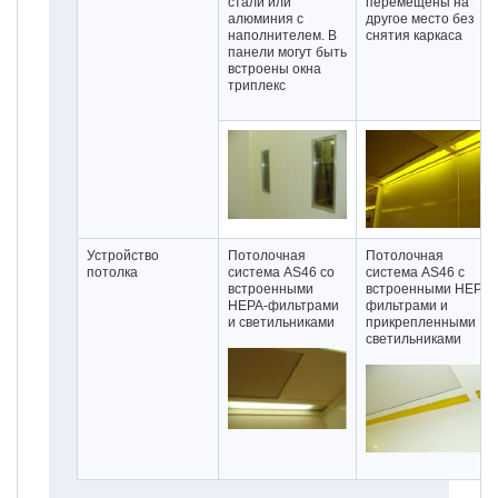
стали или
перемещены на
алюминия с
другое место без
наполнителем. В
снятия каркаса
панели могут быть
встроены окна
триплекс
Устройство
Потолочная
Потолочная
потолка
система АS46 со
система АS46 с
встроенными
встроенными HEPA-
HEPA-фильтрами
фильтрами и
и светильниками
прикрепленными
светильниками