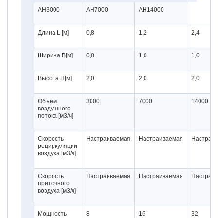
AH3000
AH7000
AH14000
Длина L [м]
0,8
1,2
2,4
Ширина B[м]
0,8
1,0
1,0
Высота H[м]
2,0
2,0
2,0
Объем
3000
7000
14000
воздушного
потока [м3/ч]
Скорость
Настраиваемая
Настраиваемая
Настраи
рециркуляции
воздуха [м3/ч]
Скорость
Настраиваемая
Настраиваемая
Настраи
приточного
воздуха [м3/ч]
Мощность
8
16
32