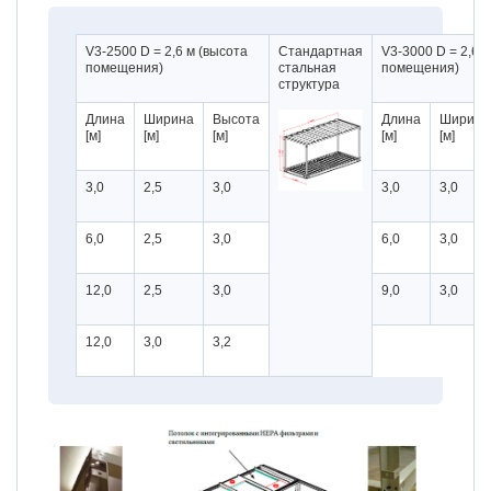
V3-2500 D = 2,6 м (высота
Стандартная
V3-3000 D = 2,6 
помещения)
стальная
помещения)
структура
Длина
Ширина
Высота
Длина
Ширина
[м]
[м]
[м]
[м]
[м]
3,0
2,5
3,0
3,0
3,0
6,0
2,5
3,0
6,0
3,0
12,0
2,5
3,0
9,0
3,0
12,0
3,0
3,2