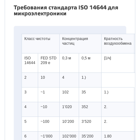
Требования стандарта ISO 14644 для
микроэлектроники
Класс чистоты
Концентрация
Кратность
И
частиц
воздухообмена
д
ISO
FED STD
0,3 м
0,5 м
[1/ч]
[
14644
209 e
2
10
4
1.)
3
~1
102
35
1.)
4
~10
1’020
352
2.
1
5
~100
10’200
3’520
2.
1
6
~1’000
102’000
35’200
1.80
1