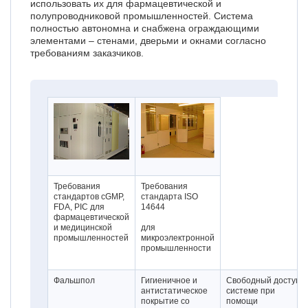
использовать их для фармацевтической и
полупроводниковой промышленностей. Система
полностью автономна и снабжена ограждающими
элементами – стенами, дверьми и окнами согласно
требованиям заказчиков.
Требования
Требования
стандартов сGMP,
стандарта ISO
FDA, PIC для
14644
фармацевтической
и медицинской
для
промышленностей
микроэлектронной
промышленности
Фальшпол
Гигиеничное и
Свободный доступ к
антистатическое
системе при
покрытие со
помощи