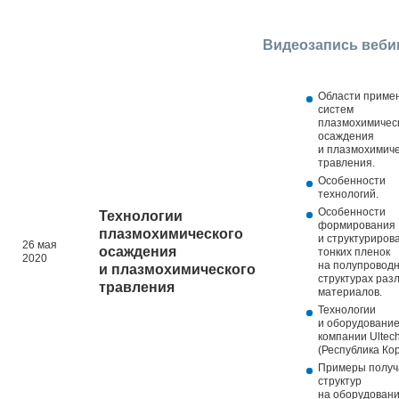
Видеозапись веби
Области приме
систем
плазмохимичес
осаждения
и плазмохимиче
травления.
Особенности
технологий.
Особенности
Технологии
формирования
плазмохимического
и структуриров
26 мая
осаждения
тонких пленок
2020
на полупровод
и плазмохимического
структурах раз
травления
материалов.
Технологии
и оборудовани
компании Ultec
(Республика Кор
Примеры полу
структур
на оборудован