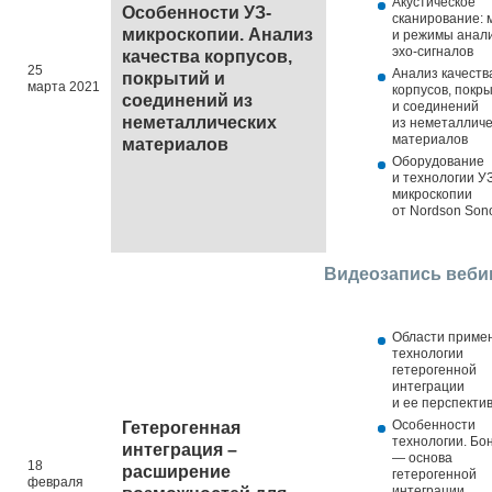
Акустическое
Особенности УЗ-
сканирование: 
микроскопии. Анализ
и режимы анал
эхо-сигналов
качества корпусов,
25
Анализ качеств
покрытий и
марта 2021
корпусов, покр
соединений из
и соединений
неметаллических
из неметалличе
материалов
материалов
Оборудование
и технологии УЗ
микроскопии
от Nordson Son
Видеозапись веби
Области приме
технологии
гетерогенной
интеграции
и ее перспекти
Особенности
Гетерогенная
технологии. Бо
интеграция –
― основа
18
расширение
гетерогенной
февраля
интеграции.