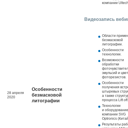
компании Ultech
Видеозапись веби
Области приме
безмасковой
литографии.
Особенности
технологии.
Возможности
обработки
фоточувствите
эмульсий и цве
фоторезистов.
Особенности
получения встр
Особенности
штыревых струк
28 апреля
безмасковой
а также структу
2020
процесса Lift off
литографии
Технологии
и оборудовани
компании SVG
Optronics (Китай
Результаты ра