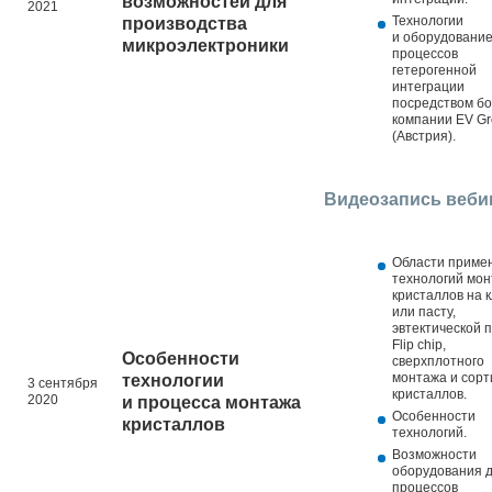
возможностей для
2021
Технологии
производства
и оборудование
микроэлектроники
процессов
гетерогенной
интеграции
посредством бо
компании EV G
(Австрия).
Видеозапись веби
Области приме
технологий мо
кристаллов на 
или пасту,
эвтектической п
Flip chip,
Особенности
сверхплотного
монтажа и сорт
технологии
3 сентября
кристаллов.
2020
и процесса монтажа
Особенности
кристаллов
технологий.
Возможности
оборудования 
процессов