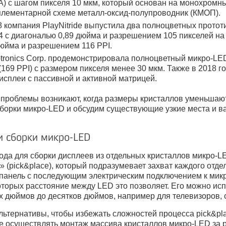
) с шагом пикселя 10 мкм, который основан на монохромн
плементарной схеме металл-оксид-полупроводник (КМОП).
8 компания PlayNitride выпустила два полноцветных прото
64 с диагональю 0,89 дюйма и разрешением 105 пикселей на 
дюйма и разрешением 116 PPI.
tronics Corp. продемонстрировала полноцветный микро-LE
 (169 PPI) с размером пикселя менее 30 мкм. Также в 2018 
исплеи с пассивной и активной матрицей.
 проблемы возникают, когда размеры кристаллов уменьшают
сборки микро-LED и обсудим существующие узкие места и в
и сборки микро-LED
тода для сборки дисплеев из отдельных кристаллов микро-
» (pick&place), который подразумевает захват каждого отд
 панель с последующим электрическим подключением к мик
которых расстояние между LED это позволяет. Его можно ис
их дюймов до десятков дюймов, например для телевизоров,
альтернативы, чтобы избежать сложностей процесса pick&pl
 осуществлять монтаж массива кристаллов микро-LED за ра