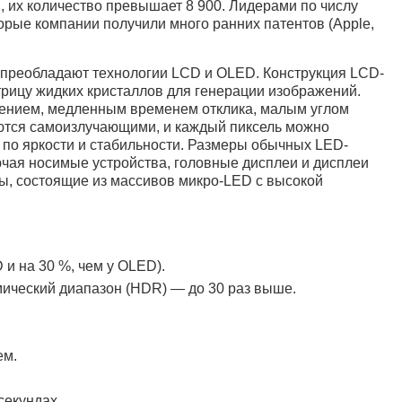
 их количество превышает 8 900. Лидерами по числу
рые компании получили много ранних патентов (Apple,
 преобладают технологии LCD и OLED. Конструкция LCD-
атрицу жидких кристаллов для генерации изображений.
блением, медленным временем отклика, малым углом
яются самоизлучающими, и каждый пиксель можно
по яркости и стабильности. Размеры обычных LED-
ючая носимые устройства, головные дисплеи и дисплеи
, состоящие из массивов микро-LED с высокой
 и на 30 %, чем у OLED).
мический диапазон (HDR) — до 30 раз выше.
ем.
секундах.