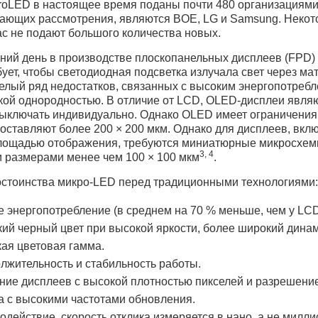
roLED в настоящее время поданы почти 480 организациями,
дающих рассмотрения, являются BOE, LG и Samsung. Некото
ас не подают большого количества новых.
ний день в производстве плоскопанельных дисплеев (FPD)
ует, чтобы светодиодная подсветка излучала свет через м
целый ряд недостатков, связанных с высоким энергопотре
зкой однородностью. В отличие от LCD, OLED-дисплеи явл
выключать индивидуально. Однако OLED имеет ограничения 
составляют более 200 × 200 мкм. Однако для дисплеев, вкл
лощадью отображения, требуются миниатюрные микросхемы
3, 4
и размерами менее чем 100 × 100 мкм
.
стоинства микро-LED перед традиционными технологиями:
е энергопотребление (в среднем на 70 % меньше, чем у LCD
кий черный цвет при высокой яркости, более широкий дина
ая цветовая гамма.
лжительность и стабильность работы.
ние дисплеев с высокой плотностью пикселей и разрешени
а с высокими частотами обновления.
одействие, скорость отклика измеряется в нано, а не милли