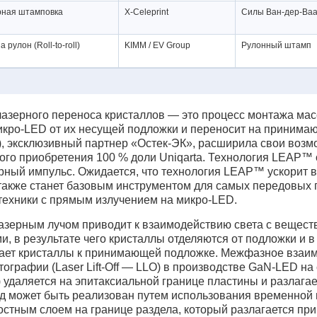
ная штамповка
X-Celeprint
Силы Ван-дер-Ва
 рулон (Roll-to-roll)
KIMM / EV Group
Рулонный штамп
лазерного переноса кристаллов — это процесс монтажа мас
икро-LED от их несущей подложки и переносит на принимающ
), эксклюзивный партнер «Остек-ЭК», расширила свои возм
кого приобретения 100 % доли Uniqarta. Технология LEAP™
ерный импульс. Ожидается, что технология LEAP™ ускорит 
 также станет базовым инструментом для самых передовых 
техники с прямым излучением на микро-LED.
азерным лучом приводит к взаимодействию света с вещест
и, в результате чего кристаллы отделяются от подложки и 
кает кристаллы к принимающей подложке. Межфазное взаимо
ографии (Laser Lift-Off — LLO) в производстве GaN-LED на
 удаляется на эпитаксиальной границе пластины и разлагае
д может быть реализован путем использования временной
стным слоем на границе раздела, который разлагается при