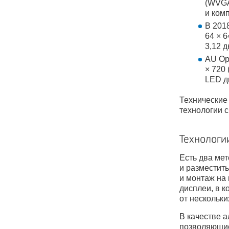
(WVGA
и ком
В 201
64 × 
3,12 
AU Op
× 720
LED д
Технические
технологии 
Технологи
Есть два ме
и разместить
и монтаж на
дисплеи, в 
от нескольк
В качестве 
позволяющие