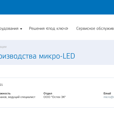
рудования
Решения «под ключ»
Сервисное обслужив
кации
оизводства микро-LED
21
лжность
Отдел
Email
анов, ведущий специалист
ООО "Остек-ЭК"
micro@o