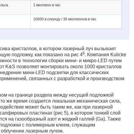
альса
1 миллион в час
10000 в секунду / 36 миллионов в час
сива кристаллов, в котором лазерный луч вызывает
8
ую подложку, как показано на рис 4
. Компания Kulicke
ожности в технологии сборки мини- и микро-LED путем
 от K&S позволяет монтировать около 1000 кристаллов
внедрение мини-LED подсветки для классических
применений, связанных с разработкой и производством
вом на границе раздела между несущей подложкой
в то же время создается локальная механическая сила,
действие может быть таким же, как при лазерной
 сапфировых пластинах (рис 5), в котором тонкий слой
тся на газообразный азот и жидкий галлий (Ga). Также
 подложки с полимерным клеем, служащим
 облучении лазерным лучом.