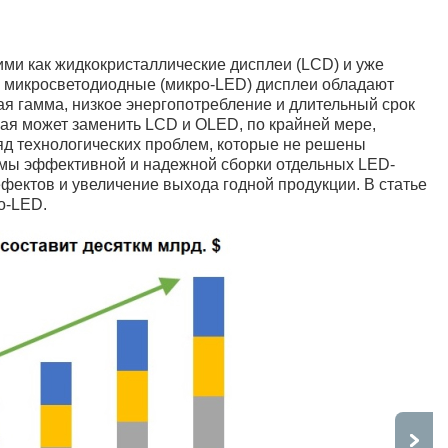
ми как жидкокристаллические дисплеи (LCD) и уже
 микросветодиодные (микро-LED) дисплеи обладают
 гамма, низкое энергопотребление и длительный срок
рая может заменить LCD и OLED, по крайней мере,
яд технологических проблем, которые не решены
емы эффективной и надежной сборки отдельных LED-
фектов и увеличение выхода годной продукции. В статье
о-LED.