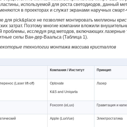
пластины, используемой для роста светодиодов, данный ме
меняются в проекторах и служат экранами наручных смарт-
е для pick&place не позволяет монтировать миллионы крис
ских затрат. Поэтому многие компании вложили внушительн
й проблемы, исследуя ряд методов, включающих лазерные т
итные силы Ван-дер-Ваальса (Таблица 1).
Некоторые технологии монтажа массива кристаллов
Компания / Институт
Принцип
ренос (Laser lift-off)
Optovate
Лазер
K&S and Uniqarta
Foxconn (eLux)
Гравитация и кап
атический
Apple (LuxVue)
Электростатика