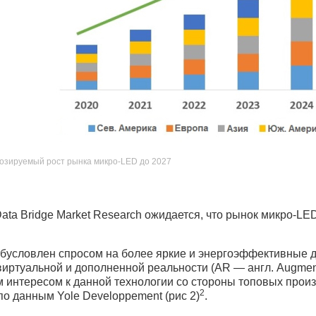
нозируемый рост рынка микро-LED до 2027
ta Bridge Market Research ожидается, что рынок микро-LE
обусловлен спросом на более яркие и энергоэффективные д
виртуальной и дополненной реальности (AR — англ. Augmented 
интересом к данной технологии со стороны топовых произв
2
по данным Yole Developpement (рис 2)
.