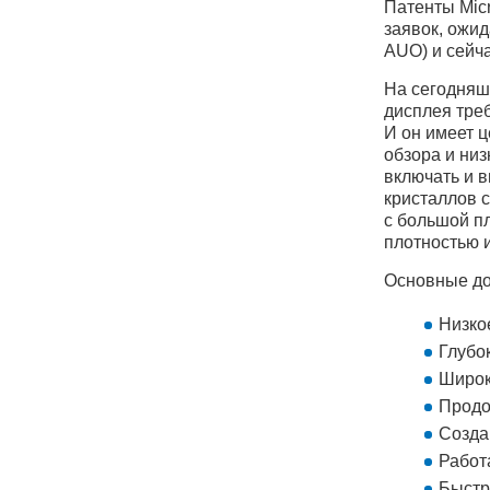
Патенты Mic
заявок, ожи
AUO) и сейч
На сегодняш
дисплея треб
И он имеет 
обзора и ни
включать и 
кристаллов 
с большой п
плотностью 
Основные до
Низко
Глубо
Широк
Продо
Созда
Работ
Быстр