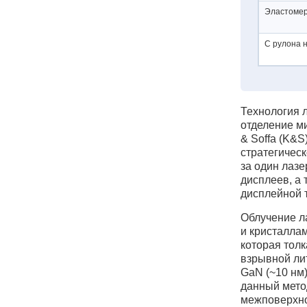
Эластомер
С рулона на
Технология 
отделение м
& Soffa (K&S
стратегичес
за один лаз
дисплеев, а
дисплейной 
Облучение л
и кристаллам
которая тол
взрывной лит
GaN (~10 нм)
данный мето
межповерхно