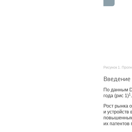
Рисунок 1. Прог
Введение
По данным Da
1
года (рис 1)
.
Рост рынка 
и устройств 
повышенным 
их патентов 