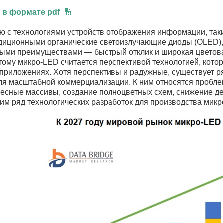
 в формате pdf
ю с технологиями устройств отображения информации, таки
диционными органические светоизлучающие диоды (OLED),
ыми преимуществами — быстрый отклик и широкая цветовая
тому микро-LED считается перспективой технологией, кото
 приложениях. Хотя перспективы и радужные, существует р
ля масштабной коммерциализации. К ним относятся пробл
ресные массивы, создание полноцветных схем, снижение де
им ряд технологических разработок для производства микр