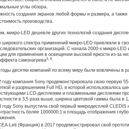
мальные углы обзора.
жность создания экранов любой формы и размера, а также 
стоимость производства.
м, микро-LED дешевле других технологий создания дисплее
 широкого спектра применений микро-LED привлекли в сво
сследовательских организаций. С начала 2000-х микро-LED
ии для применения в освещении высокой яркости из-за низ
5, 6
эффекта самонагрева
.
 годы десятки компаний по всему миру были вовлечены в р
2 году компания Sony продемонстрировала свою первую 55
еткой и разрешением Full HD, в которой использовалось ш
ествующими LCD-дисплеями и плазменными дисплеями про
астности в 3,5 раза выше, ширина цветовой гаммы была в 1,
8 году Sony выпустила свой первый микродисплей CLEDIS н
онтрастность более 1000000:1 и площадь отображения глубо
ажения.
EA-Leti (Франция) в 2017 продемонстрировал свой прото