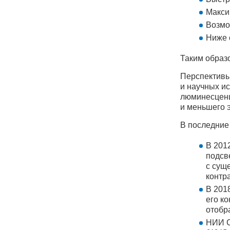
Макси
Возмо
Ниже 
Таким образо
Перспективы
и научных и
люминесценц
и меньшего 
В последние
В 201
подсв
с сущ
контр
В 201
его к
отобр
НИИ C