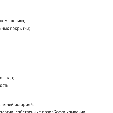
 помещениях;
ьных покрытий;
о года;
ость.
летней историей;
ологии, собственные разработки компании;