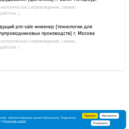
хнологическое сопровождение, сервис,
зработки |
дущий pre-sale инженер (технологии для
лупроводниковых производств) г. Москва
хнологическое сопровождение, сервис,
зработки |
Принять
Настроить
ookie, обрабатываемые вашим браузером. Подробнее
ь в
Политике cookie
.
Отклонить