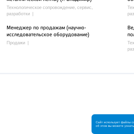
Технологическое сопровождение, сервис,
Те
разработки |
ра
Менеджер по продажам (научно-
Ве
исследовательское оборудование)
по
Продажи |
Те
ра
Сайт использует файлы c
об этом вы можете узнат