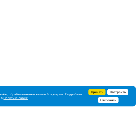
Принять
Настроить
ookie, обрабатываемые вашим браузером. Подробнее
ь в
Политике cookie
.
Отклонить
+7 495 788-44-44
Сервисный центр