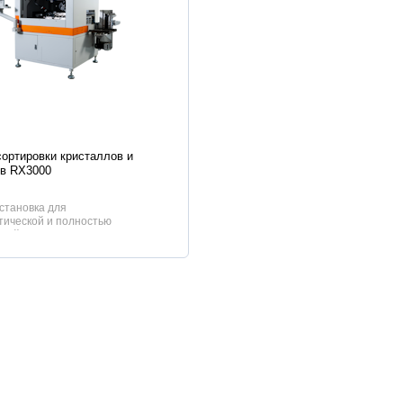
истики
сортировки кристаллов и
ов RX3000
становка для
тической и полностью
кой сортировки кристаллов в р...