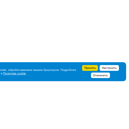
Принять
Настроить
ookie, обрабатываемые вашим браузером. Подробнее
ь в
Политике cookie
.
Отклонить
+7 495 788-44-44
Сервисный центр
8 800 700-39-39
service@ostec-group.ru