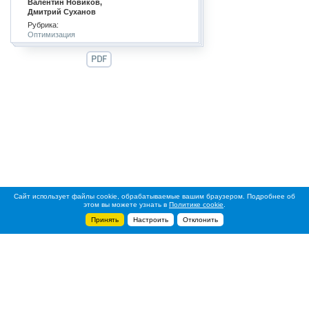
Валентин Новиков,
Дмитрий Суханов
Рубрика:
Оптимизация
PDF
Сайт использует файлы cookie, обрабатываемые вашим браузером. Подробнее об
этом вы можете узнать в
Политике cookie
.
Принять
Настроить
Отклонить
+7 495 788-44-44
Сервисный центр
8 800 700-39-39
service@ostec-group.ru