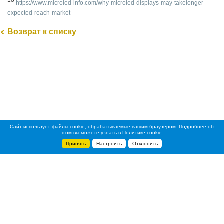
https://www.microled-info.com/why-microled-displays-may-takelonger-
expected-reach-market
Возврат к списку
Сайт использует файлы cookie, обрабатываемые вашим браузером. Подробнее об
этом вы можете узнать в
Политике cookie
.
Принять
Настроить
Отклонить
+7 495 788-44-44
Сервисный центр
8 800 700-39-39
service@ostec-group.ru