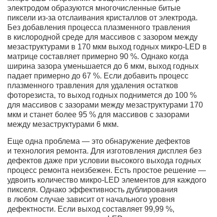
электродом образуются многочисленные битые
пиксели из-за отслаивания кристаллов от электрода.
Без добавления процесса плазменного травления
в кислородной среде для массивов с зазором между
мезаструктурами в 170 мкм выход годных микро-LED в
матрице составляет примерно 90 %. Однако когда
ширина зазора уменьшается до 6 мкм, выход годных
падает примерно до 67 %. Если добавить процесс
плазменного травления для удаления остатков
фоторезиста, то выход годных поднимется до 100 %
для массивов с зазорами между мезаструктурами 170
мкм и станет более 95 % для массивов с зазорами
между мезаструктурами 6 мкм.
Еще одна проблема — это обнаружение дефектов
и технология ремонта. Для изготовления дисплея без
дефектов даже при условии высокого выхода годных
процесс ремонта неизбежен. Есть простое решение —
удвоить количество микро-LED элементов для каждого
пикселя. Однако эффективность дублирования
в любом случае зависит от начального уровня
дефектности. Если выход составляет 99,99 %,