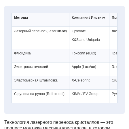
Методы
Компания / Институт
Принцип
Лазерный перенос (Laser lift-off)
Optovate
Лазер
K&S and Uniqarta
Флюидика
Foxconn (eLux)
Гравитаци
Электростатический
Apple (LuxVue)
Электрост
Эластомерная штамповка
X-Celeprint
Силы Ван
С рулона на рулон (Roll-to-roll)
KIMM / EV Group
Рулонный
Технология лазерного переноса кристаллов — это
процесс монтажа массива кристаллов, в котором