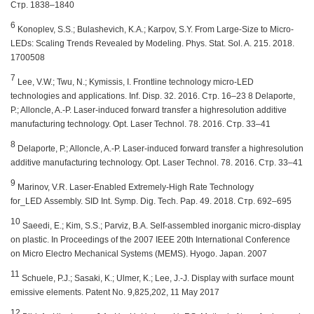
Стр.
1838–1840
6
Konoplev, S.S.; Bulashevich, K.A.; Karpov, S.Y. From Large-Size to Micro-
LEDs: Scaling Trends Revealed by Modeling. Phys. Stat. Sol. A. 215. 2018.
1700508
7
Lee, V.W.; Twu, N.; Kymissis, I. Frontline technology micro-LED
technologies and applications. Inf. Disp. 32. 2016. Стр.
16–23
8 Delaporte,
P.; Alloncle, A.-P. Laser-induced forward transfer a highresolution additive
manufacturing technology. Opt. Laser Technol. 78. 2016. Стр.
33–41
8
Delaporte, P.; Alloncle, A.-P. Laser-induced forward transfer a highresolution
additive manufacturing technology. Opt. Laser Technol. 78. 2016. Стр.
33–41
9
Marinov, V.R. Laser-Enabled Extremely-High Rate Technology
for_LED Assembly. SID Int. Symp. Dig. Tech. Pap. 49. 2018. Стр.
692–695
10
Saeedi, E.; Kim, S.S.; Parviz, B.A. Self-assembled inorganic micro-display
on plastic. In Proceedings of the 2007 IEEE 20th International Conference
on Micro Electro Mechanical Systems (MEMS). Hyogo. Japan. 2007
11
Schuele, P.J.; Sasaki, K.; Ulmer, K.; Lee, J.-J. Display with surface mount
emissive elements. Patent No. 9,825,202, 11 May 2017
12