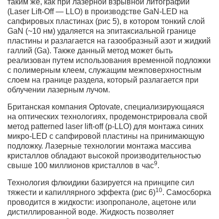
таким же, как при лазерной взрывной литографии
(Laser Lift-Off — LLO) в производстве GaN-LED на
сапфировых пластинах (рис 5), в котором тонкий слой
GaN (~10 нм) удаляется на эпитаксиальной границе
пластины и разлагается на газообразный азот и жидкий
галлий (Ga). Также данный метод может быть
реализован путем использования временной подложки
с полимерным клеем, служащим межповерхностным
слоем на границе раздела, который разлагается при
облучении лазерным лучом.
Британская компания Optovate, специализирующаяся
на оптических технологиях, продемонстрировала свой
метод patterned laser lift-off (p-LLO) для монтажа синих
микро-LED с сапфировой пластины на принимающую
подложку. Лазерные технологии монтажа массива
кристаллов обладают высокой производительностью
9
свыше 100 миллионов кристаллов в час
.
Технология флюидики базируется на принципе сил
10
тяжести и капиллярного эффекта (рис 6)
. Самосборка
проводится в жидкости: изопропаноле, ацетоне или
дистиллированной воде. Жидкость позволяет