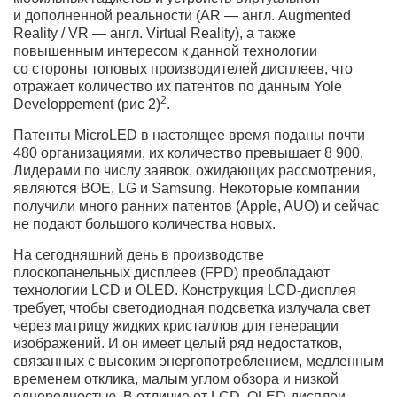
и дополненной реальности (AR — англ. Augmented
Reality / VR — англ. Virtual Reality), а также
повышенным интересом к данной технологии
со стороны топовых производителей дисплеев, что
отражает количество их патентов по данным Yole
2
Developpement (рис 2)
.
Патенты MicroLED в настоящее время поданы почти
480 организациями, их количество превышает 8 900.
Лидерами по числу заявок, ожидающих рассмотрения,
являются BOE, LG и Samsung. Некоторые компании
получили много ранних патентов (Apple, AUO) и сейчас
не подают большого количества новых.
На сегодняшний день в производстве
плоскопанельных дисплеев (FPD) преобладают
технологии LCD и OLED. Конструкция LCD-дисплея
требует, чтобы светодиодная подсветка излучала свет
через матрицу жидких кристаллов для генерации
изображений. И он имеет целый ряд недостатков,
связанных с высоким энергопотреблением, медленным
временем отклика, малым углом обзора и низкой
однородностью. В отличие от LCD, OLED-дисплеи