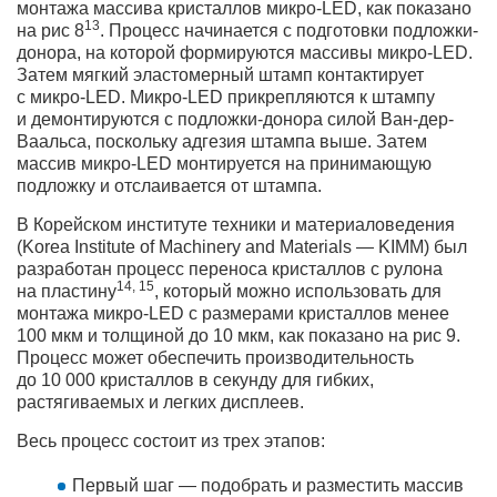
монтажа массива кристаллов микро-LED, как показано
13
на рис 8
. Процесс начинается с подготовки подложки-
донора, на которой формируются массивы микро-LED.
Затем мягкий эластомерный штамп контактирует
с микро-LED. Микро-LED прикрепляются к штампу
и демонтируются с подложки-донора силой Ван-дер-
Ваальса, поскольку адгезия штампа выше. Затем
массив микро-LED монтируется на принимающую
подложку и отслаивается от штампа.
В Корейском институте техники и материаловедения
(Korea Institute of Machinery and Materials — KIMM) был
разработан процесс переноса кристаллов с рулона
14, 15
на пластину
, который можно использовать для
монтажа микро-LED с размерами кристаллов менее
100 мкм и толщиной до 10 мкм, как показано на рис 9.
Процесс может обеспечить производительность
до 10 000 кристаллов в секунду для гибких,
растягиваемых и легких дисплеев.
Весь процесс состоит из трех этапов:
Первый шаг — подобрать и разместить массив