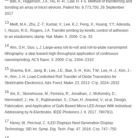
Bibl, A.; Higginson, J.A.; Hu, H.-H.; Law, H.-F.S. Method of transferring and
bonding an array of micro devices. Patent No. 9,773,750, 26 September
2017
13
Meitl, M.A.; Zhu, Z.-T.; Kumar, V.; Lee, K.J.; Feng, X.; Huang, Y.Y.; Adesida,
I.; Nuzzo, R.G.; Rogers, J.A. Transfer printing by kinetic control of adhesion
to an elastomeric stamp. Nat. Mater. 5. 2006. Стр. 33
14
Ahn, S.H.; Guo, L.J. Large-area roll-to-roll and roll-to-plate nanoimprint
lithography: a step toward high-throughput application of continuous
nanoimprinting. ACS Nano. 3. 2009. Стр.
2304–2310
15
Sharma, B.K.; Jang, B.; Lee, J.E.; Bae, S.-H.; Kim, T.W.; Lee, H.-J.; Kim, J.-
H.; Ahn, J.-H. Load-Controlled Roll Transfer of Oxide Transistors for
Stretchable Electronics. Adv. Funct. Mater. 23. 2013. Стр.
2024–2032
16
Xie, E.; Stonehouse, M.; Ferreira, R.; Jonathan, J.; McKendry, D.;
Herrnsdorf, J.; He, X.; Rajbhandari, S.; Chun, H.; Aravind, V.; et al. Design,
Fabrication, and Application of GaN-Based Micro-LED Arrays With Individual
Addressing by N-Electrodes. IEEE Photonics J. 9. 2017. 7907811
17
Henry, W.; Percival, C. ILED Displays Next Generation Display
Technology. SID Int. Symp. Dig. Tech. Pap. 47. 2016. Стр.
747–750
18