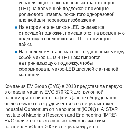
управляющих тонкопленочных транзисторов
(TFT) на временной подложке с помощью
роликового штампа, покрытого одноразовой
пленкой для переноса изображения.
На втором этапе микро-LED снимаются
с несущей подложки, помещаются на временную
подложку и соединяются с TFT с помощью
пайки.
На последнем этапе массив соединенных между
собой микро-LED и TFT накатывается
на принимающую подложку, чтобы
сформировать микро-LED дисплей с активной
матрицей.
Компания EV Group (EVG) в 2013 представила первую
в отрасли машину EVG 570R2R для рулонной
наноимпринтной литографии. Данное оборудование
было создано в сотрудничестве со специалистами
Industrial Consortium on Nanoimprint (ICON) и A*STAR
Institute of Materials Research and Engineering (IMRE).
EVG является эксклюзивным технологическим
партнером «Остек-ЭК» и специализируется