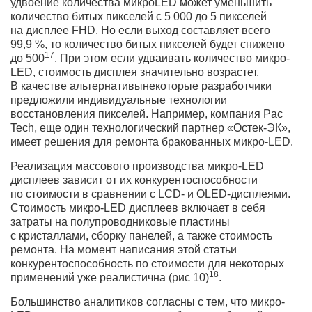
удвоение количества микроLED может уменьшить
количество битых пикселей с 5 000 до 5 пикселей
на дисплее FHD. Но если выход составляет всего
99,9 %, то количество битых пикселей будет снижено
17
до 500
. При этом если удваивать количество микро-
LED, стоимость дисплея значительно возрастет.
В качестве альтернативынекоторые разработчики
предложили индивидуальные технологии
восстановления пикселей. Например, компания Pac
Tech, еще один технологический партнер «Остек-ЭК»,
имеет решения для ремонта бракованных микро-LED.
Реализация массового производства микро-LED
дисплеев зависит от их конкурентоспособности
по стоимости в сравнении с LCD- и OLED-дисплеями.
Стоимость микро-LED дисплеев включает в себя
затраты на полупроводниковые пластины
с кристаллами, сборку панелей, а также стоимость
ремонта. На момент написания этой статьи
конкурентоспособность по стоимости для некоторых
18
применений уже реалистична (рис 10)
.
Большинство аналитиков согласны с тем, что микро-