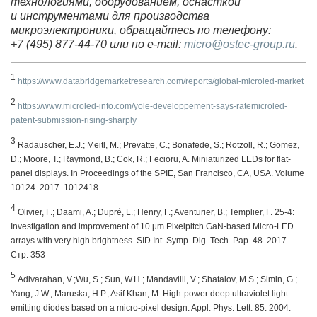
технологиями, оборудованием, оснасткой
и инструментами для производства
микроэлектроники, обращайтесь по телефону:
+7 (495) 877-44-70
или по e-mail:
micro@ostec-group.ru
.
1
https://www.databridgemarketresearch.com/reports/global-microled-market
2
https://www.microled-info.com/yole-developpement-says-ratemicroled-
patent-submission-rising-sharply
3
Radauscher, E.J.; Meitl, M.; Prevatte, C.; Bonafede, S.; Rotzoll, R.; Gomez,
D.; Moore, T.; Raymond, B.; Cok, R.; Fecioru, A. Miniaturized LEDs for flat-
panel displays. In Proceedings of the SPIE, San Francisco, CA, USA. Volume
10124. 2017. 1012418
4
Olivier, F.; Daami, A.; Dupré, L.; Henry, F.; Aventurier, B.; Templier, F.
25-4:
Investigation and improvement of 10 μm Pixelpitch GaN-based Micro-LED
arrays with very high brightness. SID Int. Symp. Dig. Tech. Pap. 48. 2017.
Стр. 353
5
Adivarahan, V.;Wu, S.; Sun, W.H.; Mandavilli, V.; Shatalov, M.S.; Simin, G.;
Yang, J.W.; Maruska, H.P.; Asif Khan, M. High-power deep ultraviolet light-
emitting diodes based on a micro-pixel design. Appl. Phys. Lett. 85. 2004.