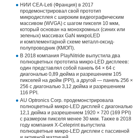
НИИ CEA-Leti (Франция) в 2017
продемонстрировал свой прототип
микродисплея с широким видеографическим
массивом (WVGA) с шагом пикселя 10 мкм,
который основан на монохромных (синих или
зеленых) массивах GaN микроLED
и комплементарной схеме металл-оксид-
полупроводник (КМОП).
В 2018 компания PlayNitride выпустила два
полноцветных прототипа микро-LED дисплеев:
один представлял собой панель 64 × 64 с
диагональю 0,89 дюйма и разрешением 105
пикселей на дюйм (PPI), а другой — панель 256 ×
256 с диагональю 3,12 дюйма и разрешением
116 PPI.
AU Optronics Corp. продемонстрировала
полноцветный микро-LED дисплей с диагональю
12,1 дюйма и разрешением 1920 × 720 (169 PPI)
с размером пикселя менее 30 мкм. Также в 2018
году компания X-Celeprint выпустила
полноцветные микро-LED дисплеи с пассивной
и активной матрицей.