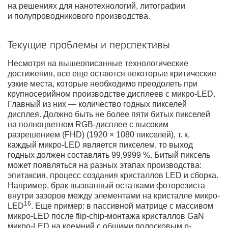
на решениях для нанотехнологий, литографии
и полупроводникового производства.
Текущие проблемы и перспективы
Несмотря на вышеописанные технологические
достижения, все еще остаются некоторые критические
узкие места, которые необходимо преодолеть при
крупносерийном производстве дисплеев с микро-LED.
Главный из них — количество годных пикселей
дисплея. Должно быть не более пяти битых пикселей
на полноцветном RGB-дисплее с высоким
разрешением (FHD) (1920 × 1080 пикселей), т. к.
каждый микро-LED является пикселем, то выход
годных должен составлять 99,9999 %. Битый пиксель
может появляться на разных этапах производства:
эпитаксия, процесс создания кристаллов LED и сборка.
Например, брак вызванный остатками фоторезиста
внутри зазоров между элементами на кристалле микро-
16
LED
. Еще пример: в пассивной матрице с массивом
микро-LED после flip-chip-монтажа кристаллов GaN
микро-LED на кремний с общими полосковым p-