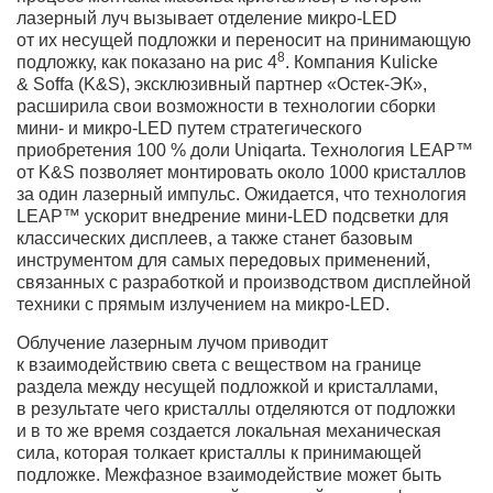
лазерный луч вызывает отделение микро-LED
от их несущей подложки и переносит на принимающую
8
подложку, как показано на рис 4
. Компания Kulicke
& Soffa (K&S), эксклюзивный партнер «Остек-ЭК»,
расширила свои возможности в технологии сборки
мини- и микро-LED путем стратегического
приобретения 100 % доли Uniqarta. Технология LEAP™
от K&S позволяет монтировать около 1000 кристаллов
за один лазерный импульс. Ожидается, что технология
LEAP™ ускорит внедрение мини-LED подсветки для
классических дисплеев, а также станет базовым
инструментом для самых передовых применений,
связанных с разработкой и производством дисплейной
техники с прямым излучением на микро-LED.
Облучение лазерным лучом приводит
к взаимодействию света с веществом на границе
раздела между несущей подложкой и кристаллами,
в результате чего кристаллы отделяются от подложки
и в то же время создается локальная механическая
сила, которая толкает кристаллы к принимающей
подложке. Межфазное взаимодействие может быть