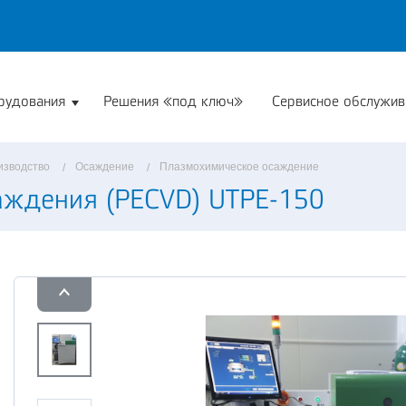
рудования
Решения «под ключ»
Сервисное обслужив
изводство
Осаждение
Плазмохимическое осаждение
аждения (PECVD) UTPE-150