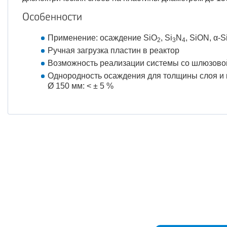
Особенности
Применение: осаждение SiO
, Si
N
, SiON, α-S
2
3
4
Ручная загрузка пластин в реактор
Возможность реализации системы со шлюзовой
Однородность осаждения для толщины слоя и
Ø 150 мм: < ± 5 %