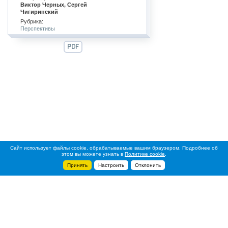
Виктор Черных, Сергей
Чигиринский
Рубрика:
Перспективы
PDF
Сайт использует файлы cookie, обрабатываемые вашим браузером. Подробнее об
этом вы можете узнать в
Политике cookie
.
Принять
Настроить
Отклонить
+7 495 788-44-44
Сервисный центр